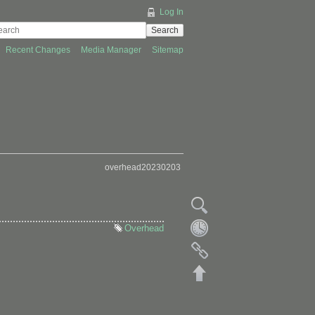
Log In
Search
Recent Changes
Media Manager
Sitemap
overhead20230203
Overhead