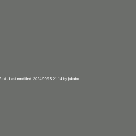
Back to top
.txt
· Last modified:
2024/09/15 21:14
by
jakoba
Backlinks
Old revisions