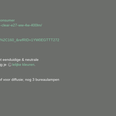
=consumer
amp-clear-e27-ww-4w-400lm/
60%2C160_&refRID=1YW0EGTTT272
Back to top
t eenduidige & neutrale
jg je
lelijke kleuren
.
of voor diffusie; nog 3 bureaulampen
Backlinks
Old revisions