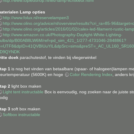
http://www.topledshop.nl/led-lamp-lichtkleur.html
aterialen
Lamp opties
http://www.folux.nl/reservelampen3
http://www.olino.org/advice/nl/overview/results?cri_ra=85-96&target
http://www.olino.org/articles/2016/01/02/calex-led-filament-rustic-l
http://www.amazon.co.uk/Photography-Daylight-White-Lighting-
ulbs/dp/B00AB8LW6M/ref=pd_sim_421_1/277-4731046-2848861?
e=UTF8&dpID=41QVBIUuYIL&dpSrc=sims&preST=_AC_UL160_SR1
2D9QYNDK
itte doek
parachutestof, te vinden bij vliegerwinkel
tap 1
is nog het vinden van betaalbare (spaar- of halogeen)lampen me
leurtemperatuur (5600K) en hoge
Color Rendering Index
, anders kri
tap 2
light box maken
Light tent instructable
Box is eenvoudig, nog zoeken naar de juiste st
odig
tap 3
soft box maken
Softbox instructable