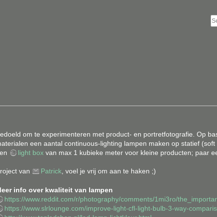
edoeld om te experimenteren met product- en portretfotografie. Op bas
aterialen een aantal continuous-lighting lampen maken op statief (soft bo
een
light box
van max 1 kubieke meter voor kleine producten; paar 
roject van
Patrick
, voel je vrij om aan te haken ;)
eer info over kwaliteit van lampen
https://www.reddit.com/r/photography/comments/1mi3ro/the_importanc
https://www.slrlounge.com/improve-light-cfl-light-bulb-3-way-comparis