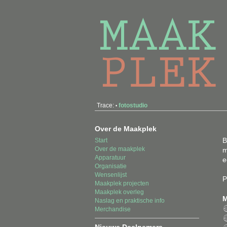
Trace:
fotostudio
•
Over de Maakplek
B
Start
Over de maakplek
m
Apparatuur
Organisatie
Wensenlijst
P
Maakplek projecten
Maakplek overleg
M
Naslag en praktische info
Merchandise