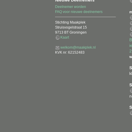
Nieuwe Deelnemers
Deelnemer worden
m
FAQ voor nieuwe deelnemers
Stichting Maakplek
Struisvogelstraat 15
9713 BT Groningen
Kaart
B
i
welkom@maakplek.nl
KVK nr: 62152483
w
S
k
S
n
S