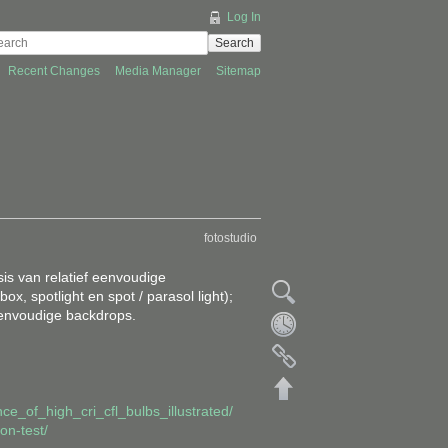
Log In
Search
Recent Changes
Media Manager
Sitemap
fotostudio
is van relatief eenvoudige
x, spotlight en spot / parasol light);
eenvoudige backdrops.
e_of_high_cri_cfl_bulbs_illustrated/
on-test/